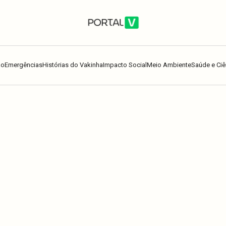
ão
Emergências
Histórias do Vakinha
Impacto Social
Meio Ambiente
Saúde e Ciê