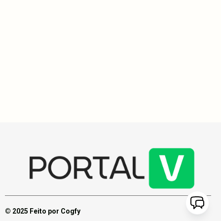
Histórias do Vakinha
3
min
Ajude Mell a superar os desafios do tratamento contra a
hanseníase com sua solidariedade e apoio
Mell Barbosa, em tratamento de hanseníase, pede apoio
financeiro para adquirir itens essenciais como cama, poltrona
adaptada e materiais de fisioterapia, visando melhorar sua
qualidade de vida. Qualquer ajuda é bem-vinda.
© 2025 Feito por Cogfy