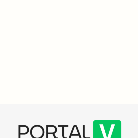
Histórias do Vakinha
3
min
Juliana lança vaquinha para arrecadar R$ 27 mil e garantir
tratamento oncológico urgente
Juliana lançou uma vaquinha para arrecadar R$ 27.273,64 e
adquirir Sunitinibe 50mg, medicamento oncológico não fornecido
pelo SUS. A ajuda é crucial para sua qualidade de vida e para
acompanhar o crescimento do filho.