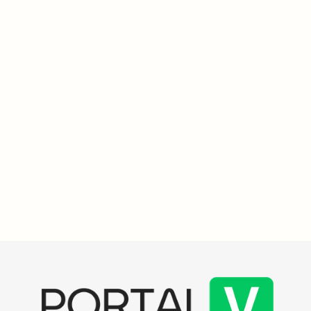
Histórias do Vakinha
3
min
"Campanha busca apoio para tratamento intensivo de
menina com mielomeningocele e desafios no
desenvolvimento"
Lara Monique Freitas Bradfich, uma menina de 2 anos e 5 meses,
necessita urgentemente de tratamento neuromotor intensivo,
com custo entre R$ 150 mil e R$ 200 mil, para desenvolver suas
habilidades motoras e cognitivas. A arrecadação visa garantir
terapias essenciais e equipamentos modernos, fundamentais
para sua autonomia e qualidade de vida. Juntos, podemos
transformar sua realidade!