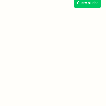
Quero ajudar
Histórias do Vakinha
3
min