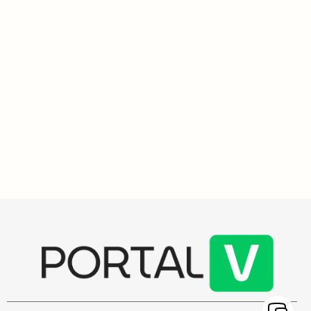
Histórias do Vakinha
4
min
Ex-soldados britânicos escalam o Everest em sete dias
com técnica polêmica de inalação de gás xenônio
Ex-soldados britânicos escalam o Everest em sete dias, utilizando
gás xenônio para potencializar o desempenho físico, prática
controversa semelhante ao doping. A expedição visa arrecadar
fundos para órfãos de conflitos armados.