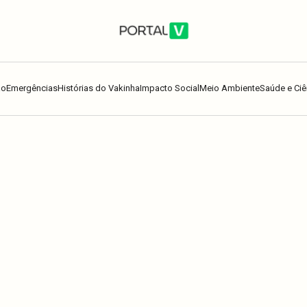
ão
Emergências
Histórias do Vakinha
Impacto Social
Meio Ambiente
Saúde e Ciê