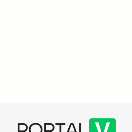
Emergências
3
min
Ministério da Integração libera R$ 9,1 milhões para
recuperação em Sobradinho e Pouso Novo, no RS
O Ministério da Integração e do Desenvolvimento Regional liberou
R$ 9,1 milhões para a recuperação de Sobradinho e Pouso Novo,
no Rio Grande do Sul, após desastres naturais. Os recursos são
definidos pela Defesa Civil Nacional.