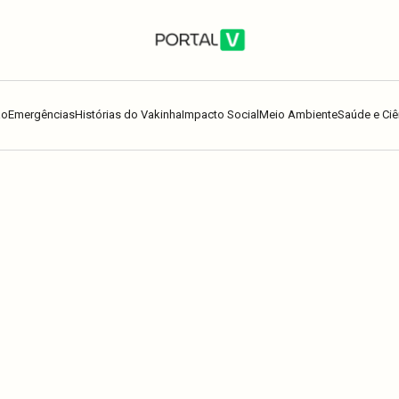
ão
Emergências
Histórias do Vakinha
Impacto Social
Meio Ambiente
Saúde e Ciê