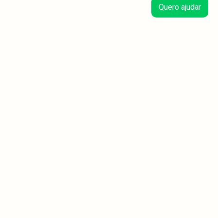
Quero ajudar
Histórias do Vakinha
3
min