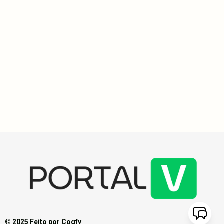
Hospital de Base do DF registra queda nos atendimentos a
pacientes graves durante o Carnaval
- O Hospital de Base do Distrito Federal (HBDF) teve 14
atendimentos graves em 2025. - Não houve vítimas por arma de
fogo durante o Carnaval de 2025, um avanço. - Em 2024, o HBDF
registrou 17 pacientes graves e 12 com lesões por armas. -
Medidas de segurança e campanhas educativas impactaram
positivamente os foliões. - Quatro cirurgias de emergência foram
realizadas, incluindo um caso grave de atropelamento.
© 2025 Feito por Cogfy