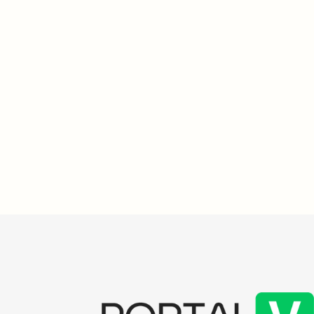
Claro Festival Curta! Documentários
Ayala enfre
oferece programação gratuita com
após malári
230 produções e prêmios de até R$
custear tr
170 mil
Ayala, que s
O Claro Festival Curta! Documentários, em
mudou para M
sua terceira edição, oferece 230
complicações
produções documentais online e gratuitas,
malária, resu
com prêmios de até R$ 170 mil. O evento,
despesas de 
que ocorre até 2 de julho, destaca obras
fundos é urg
como "Brizola" e "As primeiras".