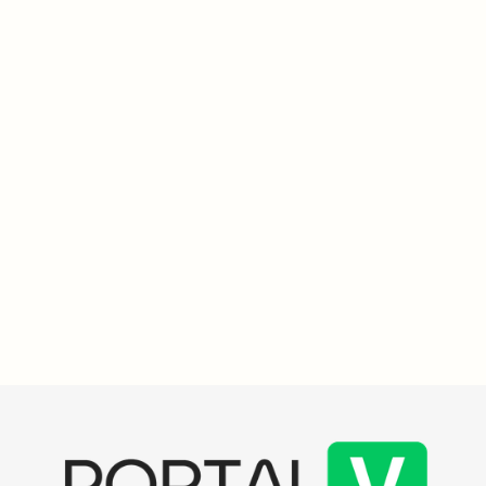
projeto Quem Luta Não Briga, que já atendeu mais de quinhentos
alunos, promovendo inclusão social e redução de conflitos.
Terceiro Setor
3
min
Campanha Compartilha Amor transforma doações em
esperança para famílias do Distrito Federal
A Campanha Compartilha Amor, da Secretaria de Justiça e
Cidadania do Distrito Federal, incentiva doações de roupas,
calçados e brinquedos, beneficiando centenas de famílias em
vulnerabilidade. Com mais de 20 pontos de coleta, a iniciativa já
conta com o apoio da comunidade, promovendo solidariedade e
dignidade. A secretária Marcela Passamani ressalta a importância
da ação para uma sociedade mais justa.