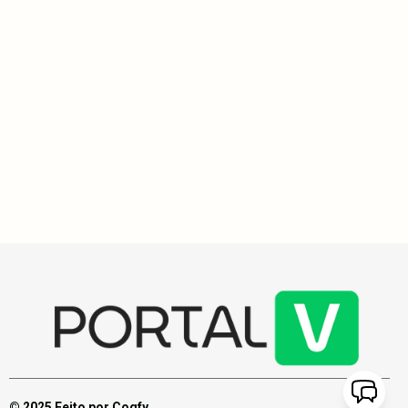
Histórias do Vakinha
2
min
Vaquinha online busca apoio para tratamento de soldado da
Brigada Militar em estado grave
Denise lançou uma vaquinha online para arrecadar R$ 17 mil, valor
necessário para exames não cobertos pelo plano de saúde de seu
esposo, Alexsandro Ribeiro, soldado da Brigada Militar, que
enfrenta graves problemas de saúde.
© 2025 Feito por Cogfy