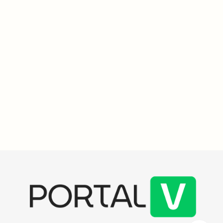
Histórias do Vakinha
3
min
"Pai busca apoio para custear tratamento de dependência
química do filho em clínica especializada"
Javan, aposentado de 73 anos, busca ajuda financeira para
custear o tratamento de seu filho Éverton, internado por
dependência química na Clínica Nova Amanhã, com despesas
mensais de R$ 1.900,00. Ele vive com um salário mínimo e teme
pela vida do filho.