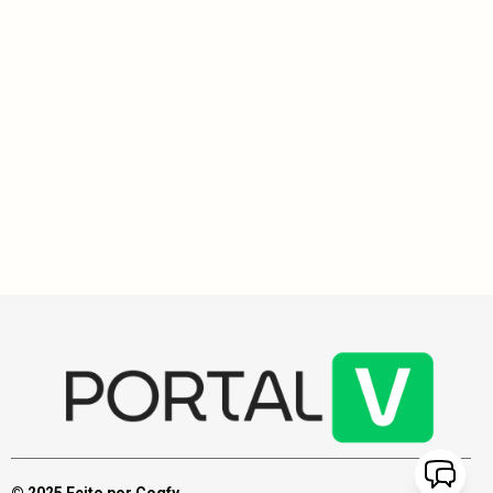
Histórias do Vakinha
3
min
Campanha urgente busca apoio para cirurgia de Jadielson
Brandão, diagnosticado com tumor medular na coluna
Jadielson Brandão precisa de uma cirurgia urgente para tratar um
tumor medular na coluna torácica, e uma vaquinha online foi
criada para arrecadar fundos para o procedimento. A colaboração
de amigos e familiares é essencial para garantir seu tratamento e
evitar sequelas permanentes.
© 2025 Feito por Cogfy