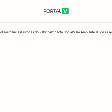
ão
Emergências
Histórias do Vakinha
Impacto Social
Meio Ambiente
Saúde e Ciê