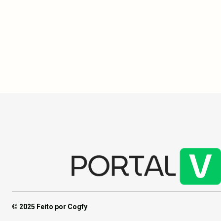
momento deva
atleta promi
osteossarcom
campanha par
garantir a re
especializad
© 2025 Feito por Cogfy