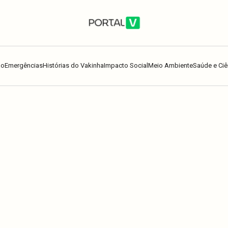
ão
Emergências
Histórias do Vakinha
Impacto Social
Meio Ambiente
Saúde e Ciê