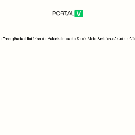
ão
Emergências
Histórias do Vakinha
Impacto Social
Meio Ambiente
Saúde e Ciê