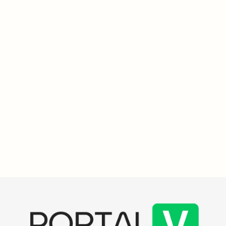
Emergências
3
min
Governo federal e Bahia unem esforços para enfrentar a
seca que afeta 63 municípios e agrava a crise hídrica
Ministro Waldez Góes se reuniu com o governador da Bahia e
prefeitos para discutir ações contra a seca que afeta 63
municípios, incluindo intensificação de carro-pipa e construção de
barragens.