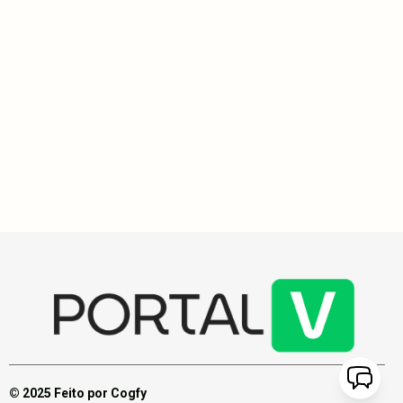
Preta Gil se fortalece com amor e apoio enquanto inicia
nova fase de tratamento contra o câncer nos EUA
Preta Gil aguarda nova fase de tratamento contra câncer nos
Estados Unidos, marcada para junho de 2024, enquanto realiza
exames para terapias experimentais, cercada de apoio de amigos
e familiares. A cantora expressou gratidão e amor em suas redes
sociais, destacando a importância do suporte emocional durante
essa jornada desafiadora.
© 2025 Feito por Cogfy