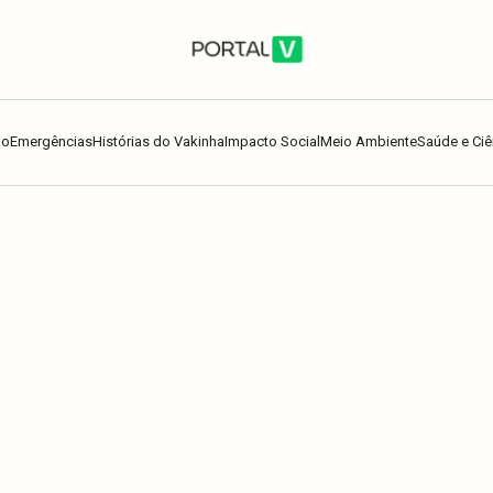
ão
Emergências
Histórias do Vakinha
Impacto Social
Meio Ambiente
Saúde e Ciê