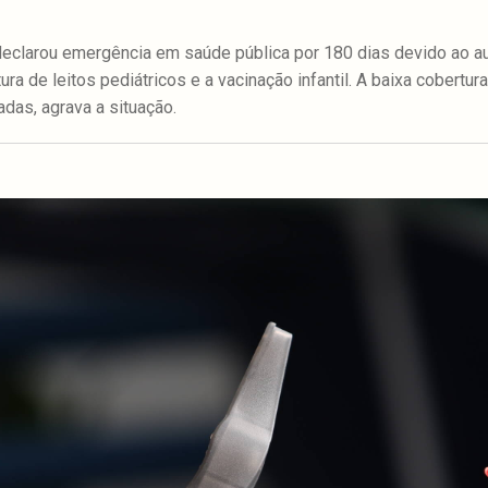
 declarou emergência em saúde pública por 180 dias devido ao 
tura de leitos pediátricos e a vacinação infantil. A baixa cobertu
adas, agrava a situação.