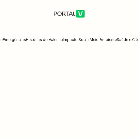
ão
Emergências
Histórias do Vakinha
Impacto Social
Meio Ambiente
Saúde e Ciê