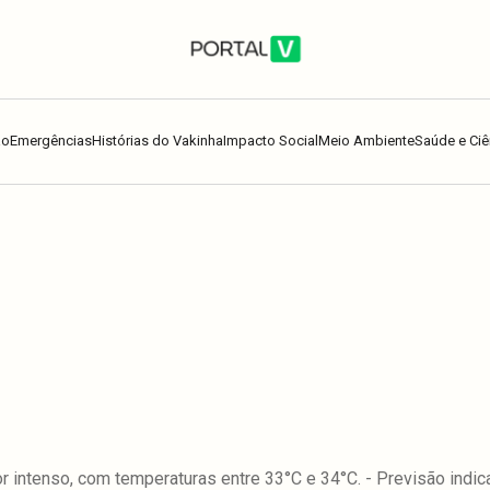
ão
Emergências
Histórias do Vakinha
Impacto Social
Meio Ambiente
Saúde e Ciê
lor intenso, com temperaturas entre 33°C e 34°C. - Previsão ind