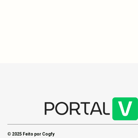
de energia elétrica no local do incêndio. -
Liga RJ decidiu que algumas escolas de
samba afetadas desfilarão fora de
competição. - Funcionários presos no
incêndio geraram cenas dramáticas de
socorro nas janelas.
© 2025 Feito por Cogfy