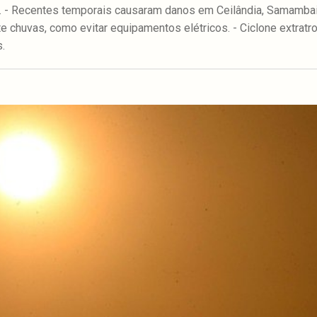
ta. - Recentes temporais causaram danos em Ceilândia, Samamba
e chuvas, como evitar equipamentos elétricos. - Ciclone extrat
.