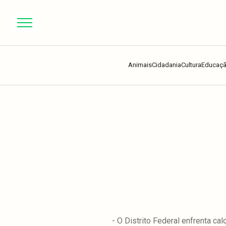
Animais
Cidadania
Cultura
Educaç
- O Distrito Federal enfrenta ca