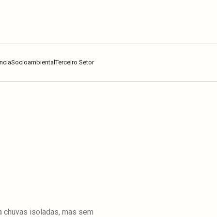
ncia
Socioambiental
Terceiro Setor
ica chuvas isoladas, mas sem