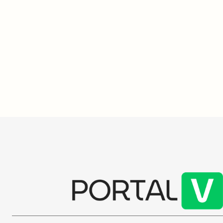
milhões para combater aumento de
saúde
casos de influenza no SUS
São Paulo re
O Ministério da Saúde investirá R$ 50
cirurgias de
milhões para aprimorar o atendimento de
estado repas
SRAG no SUS, devido ao aumento de
destacando 
casos, sendo 75% dos óbitos recentes
oncológicos e
atribuídos ao influenza A.
mais.