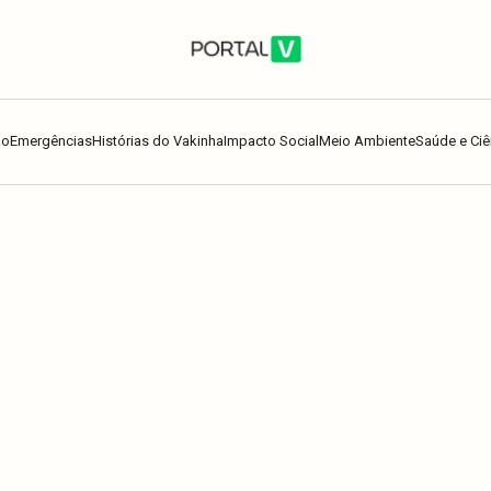
ão
Emergências
Histórias do Vakinha
Impacto Social
Meio Ambiente
Saúde e Ciê