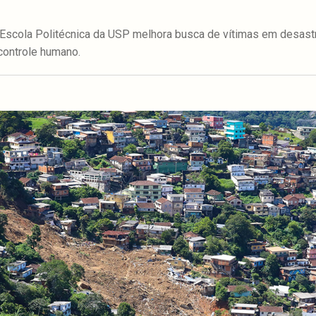
scola Politécnica da USP melhora busca de vítimas em desastr
controle humano.