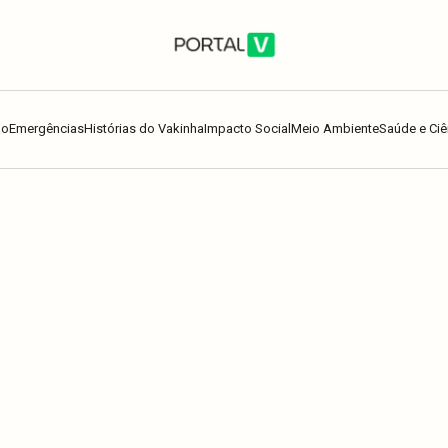
ão
Emergências
Histórias do Vakinha
Impacto Social
Meio Ambiente
Saúde e Ciê