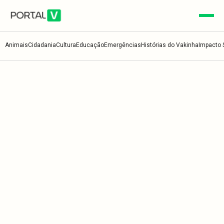
Animais
Cidadania
Cultura
Educação
Emergências
Histórias do Vakinha
Impacto 