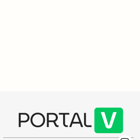
Emergências
3
min
Petrópolis decreta situação de emergência após chuvas
intensas que causam estragos e deslizamentos
Petrópolis enfrenta situação de emergência após chuvas intensas
que superaram 300 mm em 24 horas, resultando em mais de 90
chamados de emergência e danos significativos.