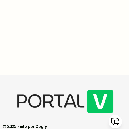
Impacto Social
4
min
Parteiras tradicionais resgatam o cuidado humanizado no
parto e transformam a experiência de gestar
Parteiras tradicionais, como Clarice Andreozzi e Quênia Cristina
Linhares, destacam a importância do apoio emocional no parto,
enquanto novas casas de parto no DF visam expandir o
atendimento humanizado.
© 2025 Feito por Cogfy