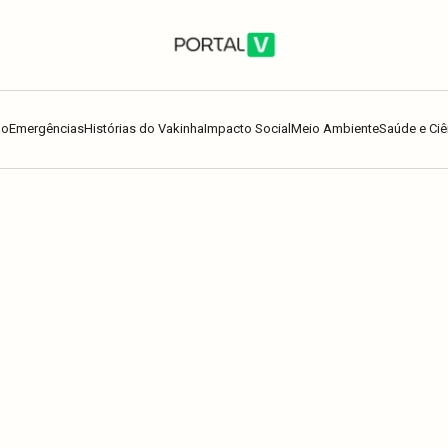
ão
Emergências
Histórias do Vakinha
Impacto Social
Meio Ambiente
Saúde e Ciê