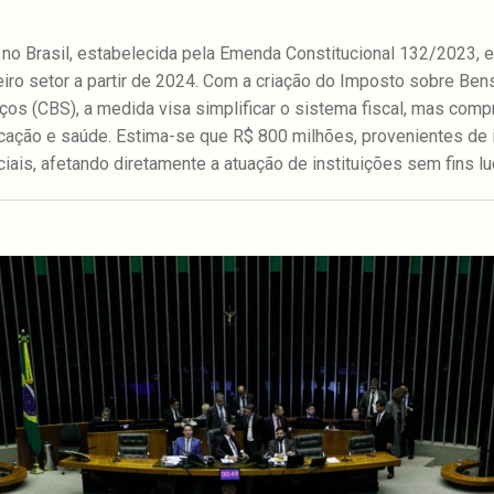
no Brasil, estabelecida pela Emenda Constitucional 132/2023, ext
ro setor a partir de 2024. Com a criação do Imposto sobre Bens
ços (CBS), a medida visa simplificar o sistema fiscal, mas com
cação e saúde. Estima-se que R$ 800 milhões, provenientes de i
ciais, afetando diretamente a atuação de instituições sem fins lu