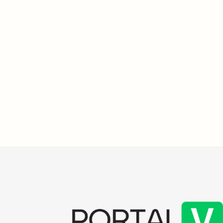
atender pac
dívidas
Um estudo da USP revela que traumas na
infância estão ligados a um terço dos
Até agosto, 
transtornos mentais em adolescentes. A
programa "Ag
pesquisa, publicada no The Lancet Global
oferece aten
Health, analisou 4.229 jovens e encontrou
na rede priv
que 81,2% vivenciaram traumas até os 18
dívidas. A a
anos. A pesquisa destaca a necessidade
das instituiç
de intervenções precoces para reduzir o
impacto desses transtornos.