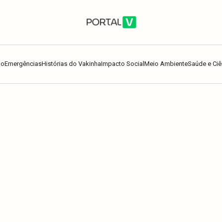
ão
Emergências
Histórias do Vakinha
Impacto Social
Meio Ambiente
Saúde e Ciê