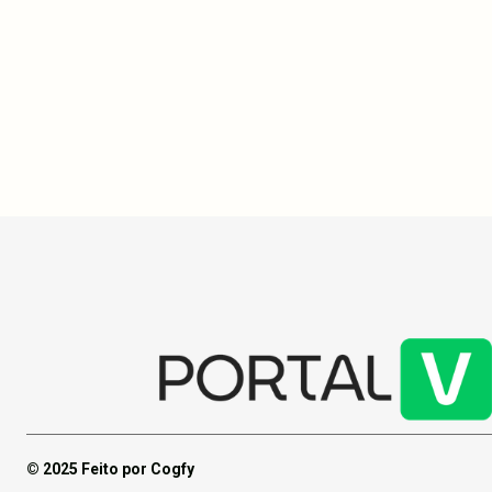
Canal do Sertão Alagoano avança com 120
O governo bra
quilômetros entregues, trazendo água do
acessíveis p
Rio São Francisco e transformando a vida
COP30, em Be
de um milhão de pessoas em Alagoas,
críticas sob
após anos de seca severa.
pode comprom
delegações.
© 2025 Feito por Cogfy