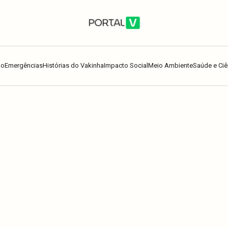
ão
Emergências
Histórias do Vakinha
Impacto Social
Meio Ambiente
Saúde e Ciê