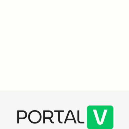
Saúde e Ciência
3
min
Frutas podem proteger o fígado, mas não existem milagres
para o 'detox' do órgão, afirmam especialistas
Estudos recentes questionam a eficácia de produtos de "detox do
fígado", destacando que uma dieta equilibrada com frutas e
vegetais é mais benéfica. Especialistas alertam sobre os riscos de
sucos para quem tem gordura no fígado.