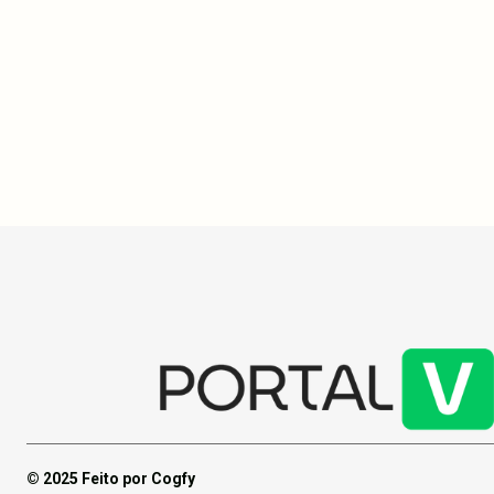
moradia, saúd
de alimentos não perecíveis é sugerida,
deputado Jos
beneficiando o Banco de Alimentos de
destinação d
Santo André. Além da discotecagem,
Minha Casa M
haverá dança, feira de vinis e exposição de
recursos par
equipamentos vintage, criando uma
regionais.
experiência imersiva e solidária.
© 2025 Feito por Cogfy