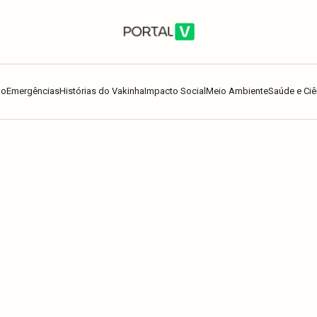
ão
Emergências
Histórias do Vakinha
Impacto Social
Meio Ambiente
Saúde e Ciê