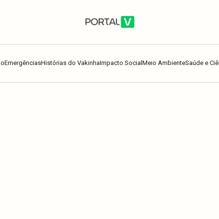
ão
Emergências
Histórias do Vakinha
Impacto Social
Meio Ambiente
Saúde e Ciê