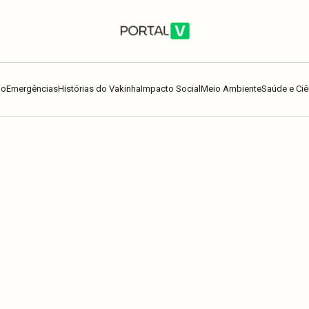
ão
Emergências
Histórias do Vakinha
Impacto Social
Meio Ambiente
Saúde e Ciê