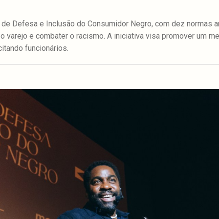
o de Defesa e Inclusão do Consumidor Negro, com dez normas an
o varejo e combater o racismo. A iniciativa visa promover um m
citando funcionários.