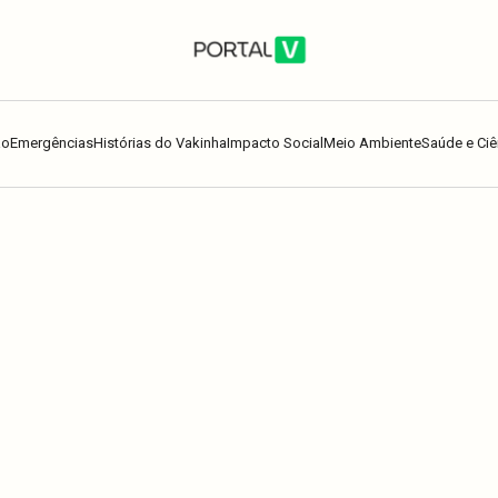
ão
Emergências
Histórias do Vakinha
Impacto Social
Meio Ambiente
Saúde e Ciê