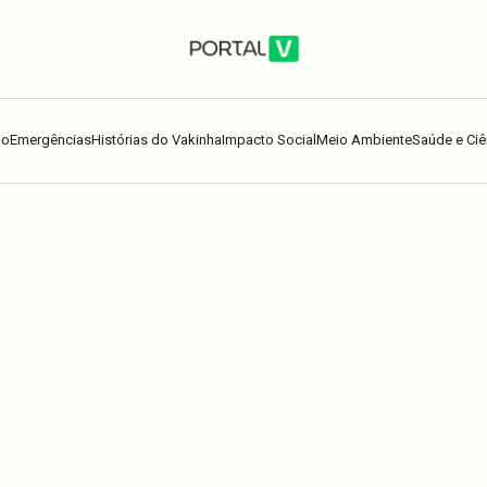
ão
Emergências
Histórias do Vakinha
Impacto Social
Meio Ambiente
Saúde e Ciê