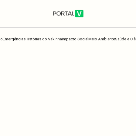
ão
Emergências
Histórias do Vakinha
Impacto Social
Meio Ambiente
Saúde e Ciê