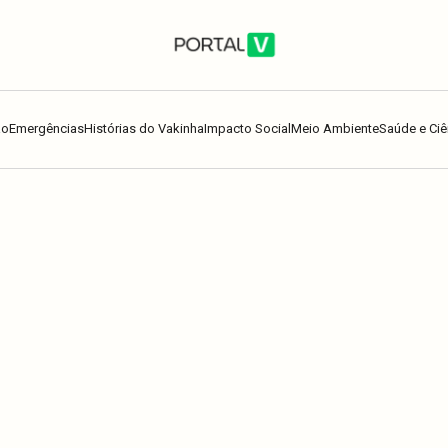
ão
Emergências
Histórias do Vakinha
Impacto Social
Meio Ambiente
Saúde e Ciê