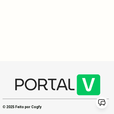
Policial militar mata cachorro em abordagem e gera revolta
em Pirenópolis durante Feira das Artes
Cão Barão é morto por policial em Pirenópolis, gerando revolta na
comunidade. O incidente ocorreu durante uma feira local, levando
a Polícia Civil a investigar possíveis maus-tratos. Moradores
defendem que o animal não era agressivo, enquanto a PM-GO
afirma que o policial agiu em defesa. A situação provocou
indignação e protestos na cidade.
© 2025 Feito por Cogfy