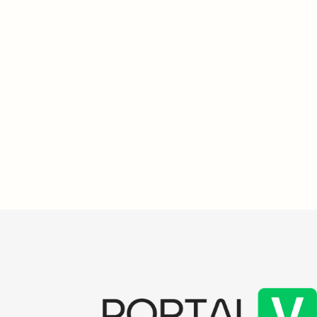
evolução pess
O evento visa selecionar pacientes com
importância d
base em suas necessidades
sociais, com
odontológicas, priorizando mulheres
autonomia de
vítimas de violência de gênero e menores.
Para participar, é necessário estar
acompanhado de um responsável e
apresentar documentos como RG e
comprovante de residência. A equipe
entrará em contato com os selecionados
para fornecer mais informações.