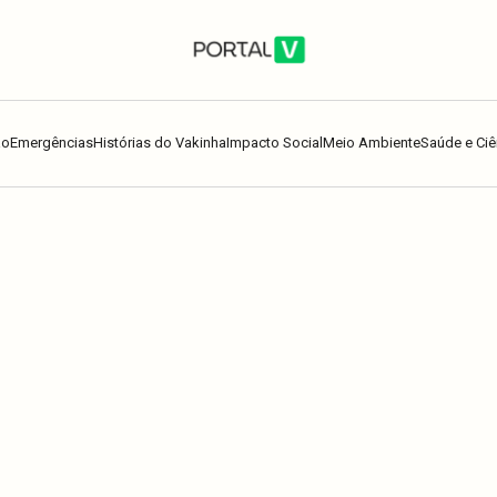
ão
Emergências
Histórias do Vakinha
Impacto Social
Meio Ambiente
Saúde e Ciê