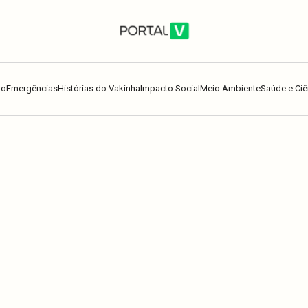
ão
Emergências
Histórias do Vakinha
Impacto Social
Meio Ambiente
Saúde e Ciê