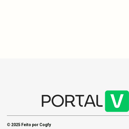
recém-nascid
sancionada e
número de do
mas sua impl
entre os est
para 2025.
© 2025 Feito por Cogfy