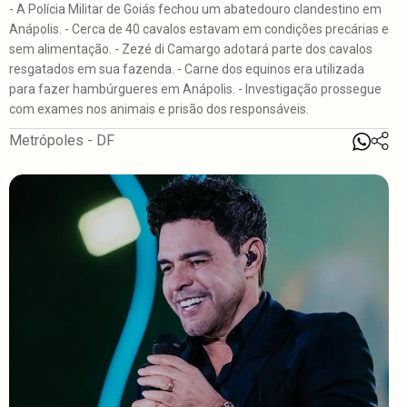
- A Polícia Militar de Goiás fechou um abatedouro clandestino em
Anápolis. - Cerca de 40 cavalos estavam em condições precárias e
sem alimentação. - Zezé di Camargo adotará parte dos cavalos
resgatados em sua fazenda. - Carne dos equinos era utilizada
para fazer hambúrgueres em Anápolis. - Investigação prossegue
com exames nos animais e prisão dos responsáveis.
Metrópoles - DF