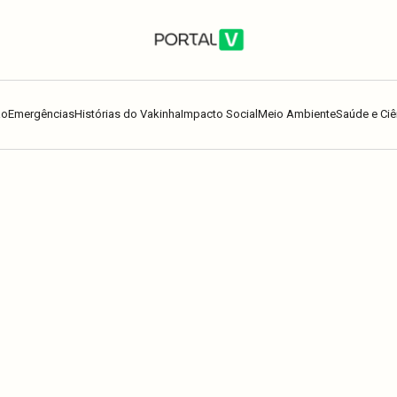
ão
Emergências
Histórias do Vakinha
Impacto Social
Meio Ambiente
Saúde e Ciê