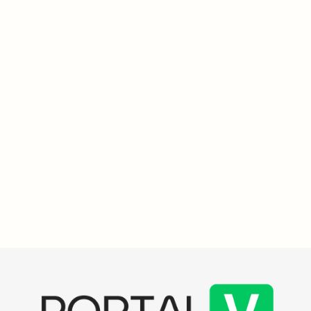
Educação
4
min
Brasil investe R$ 490 bilhões em educação básica em
2022, revertendo queda de gastos anteriores
Brasil investiu R$ 490 bilhões em educação pública básica em
2022, revertendo queda anterior e representando 4,9% do PIB,
com média de R$ 12,5 mil por aluno em 2023.