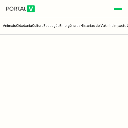
Animais
Cidadania
Cultura
Educação
Emergências
Histórias do Vakinha
Impacto 