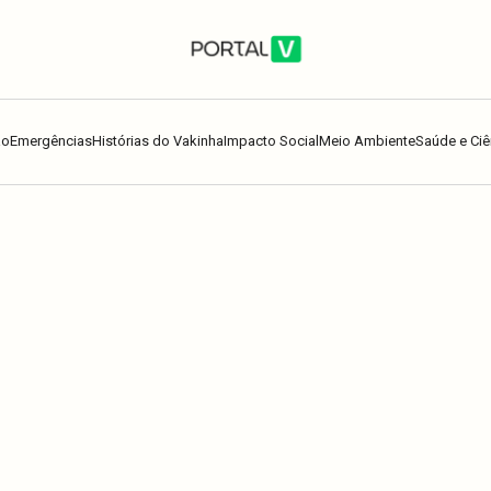
ão
Emergências
Histórias do Vakinha
Impacto Social
Meio Ambiente
Saúde e Ciê