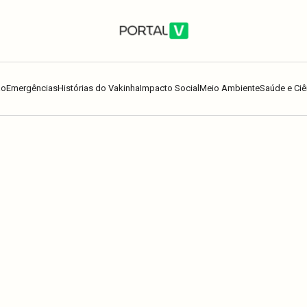
ão
Emergências
Histórias do Vakinha
Impacto Social
Meio Ambiente
Saúde e Ciê