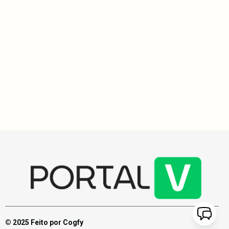
Impacto Social
3
min
Estudo revela diversidade genética dos brasileiros com
mais de 8 milhões de variantes identificadas
Estudo revela mais de 8 milhões de variantes genéticas em 2.723
brasileiros, destacando a diversidade genética do país e suas
implicações para a saúde pública. A pesquisa, publicada na
Science, pode inspirar novos diagnósticos e tratamentos.
© 2025 Feito por Cogfy